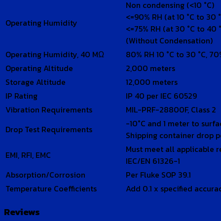
Non condensing (<10 °C)
<=90% RH (at 10 °C to 30 
Operating Humidity
<=75% RH (at 30 °C to 40 
(Without Condensation)
Operating Humidity, 40 MΩ
80% RH 10 °C to 30 °C, 70
Operating Altitude
2,000 meters
Storage Altitude
12,000 meters
IP Rating
IP 40 per IEC 60529
Vibration Requirements
MIL-PRF-28800F, Class 2
-10°C and 1 meter to surf
Drop Test Requirements
Shipping container drop p
Must meet all applicable 
EMI, RFI, EMC
IEC/EN 61326-1
Absorption/Corrosion
Per Fluke SOP 39.1
Temperature Coefficients
Add 0.1 x specified accura
Reviews