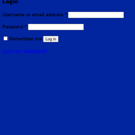
Login
Username or email address
*
Password
*
Remember me
Log in
Lost your password?