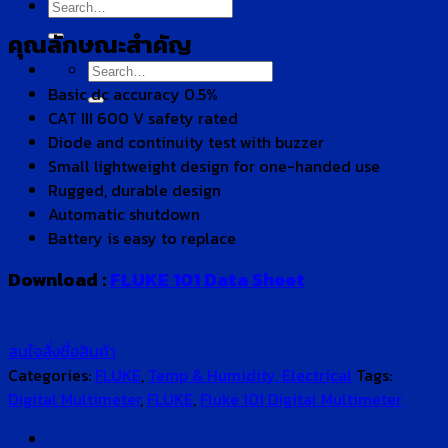
Search
for:
คุณลักษณะสำคัญ
Search
for:
Basic dc accuracy 0.5%
CAT III 600 V safety rated
Diode and continuity test with buzzer
Small lightweight design for one-handed use
Rugged, durable design
Automatic shutdown
Battery is easy to replace
Download :
FLUKE 101 Data Sheet
สนใจสั่งซื้อสินค้า
Categories:
FLUKE
,
Temp & Humidity, Electrical
Tags:
Digital Multimeter
,
FLUKE
,
Fluke 101 Digital Multimeter