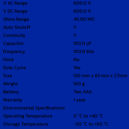
V AC Range
600.0 V
V DC Range
600.0 V
Ohms Range
40.00 MΩ
Auto Shutoff
Y
Continuity
Y
Capacitor
100.0 μF
Frequency
100.0 kHz
Hold
No
Duty Cycle
Yes
Size
130 mm x 65 mm x 27mm
Weight
160 g
Battery
Two AAA
Warranty
1 year
Environmental Specifications
Operating Temperature
0 °C to +40 °C
Storage Temperature
-30 °C to +60 °C