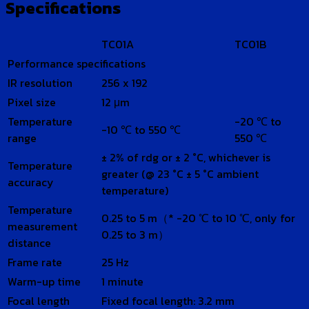
Specifications
TC01A
TC01B
Performance specifications
IR resolution
256 x 192
Pixel size
12 μm
Temperature
-20 ℃ to
-10 ℃ to 550 ℃
range
550 ℃
± 2% of rdg or ± 2 °C, whichever is
Temperature
greater (@ 23 °C ± 5 °C ambient
accuracy
temperature)
Temperature
0.25 to 5 m（* -20 ℃ to 10 ℃, only for
measurement
0.25 to 3 m）
distance
Frame rate
25 Hz
Warm-up time
1 minute
Focal length
Fixed focal length: 3.2 mm