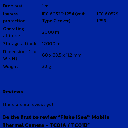
Drop test
1 m
Ingress
IEC 60529: IP54 (with
IEC 60529:
protection
Type C cover)
IP56
Operating
2000 m
altitude
Storage altitude
12000 m
Dimensions (L x
60 x 33.5 x 11.2 mm
W x H）
Weight
22 g
Reviews
There are no reviews yet.
Be the first to review “Fluke iSee™ Mobile
Thermal Camera – TC01A / TC01B”