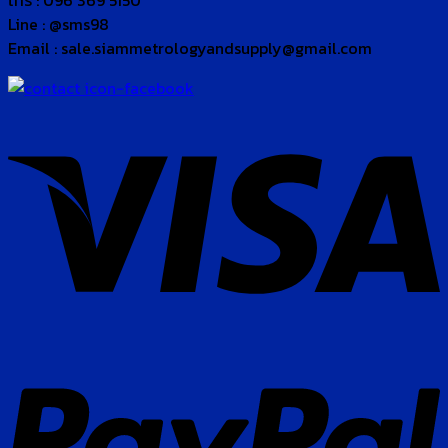
โทร : 096 369 5150
Line : @sms98
Email : sale.siammetrologyandsupply@gmail.com