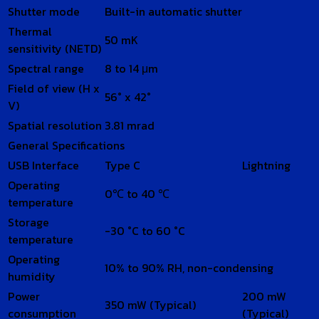
Shutter mode
Built-in automatic shutter
Thermal
50 mK
sensitivity (NETD)
Spectral range
8 to 14 μm
Field of view (H x
56° x 42°
V)
Spatial resolution
3.81 mrad
General Specifications
USB Interface
Type C
Lightning
Operating
0℃ to 40 ℃
temperature
Storage
-30 °C to 60 °C
temperature
Operating
10% to 90% RH, non-condensing
humidity
Power
200 mW
350 mW (Typical)
consumption
(Typical)