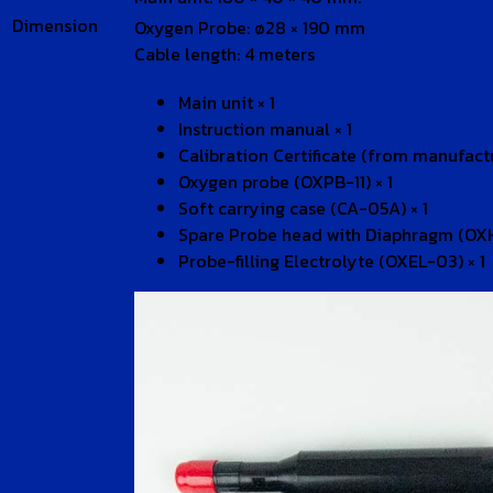
Dimension
Oxygen Probe: ø28 × 190 mm
Cable length: 4 meters
Main unit × 1
Instruction manual × 1
Calibration Certificate (from manufactu
Oxygen probe (OXPB-11) × 1
Soft carrying case (CA-05A) × 1
Spare Probe head with Diaphragm (OX
Probe-filling Electrolyte (OXEL-03) × 1