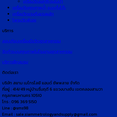
เครื่องวัดออกซิเจนในน้ำ
เครื่องวัดคุณภาพน้ำ แบบตั้งโต๊ะ
เครื่องวัดแรงดึงแรงผลัก
โพรบวัดพีเอช
บริการ
สอบเทียบเครื่องมือวัดอุตสาหกรรม
จัดทำระบบคุณภาพในโรงงานอุตสาหกรรม
บริการฝึกอบรม
ติดต่อเรา
บริษัท สยาม เมโทรโลยี แอนด์ ซัพพลาย จำกัด
ที่อยู่ : 414/49 หมู่บ้านรื่นฤดี 6 แขวงบางชัน เขตคลองสามวา
กรุงเทพมหานคร 10510
โทร : 096 369 5150
Line : @sms98
Email : sale.siammetrologyandsupply@gmail.com