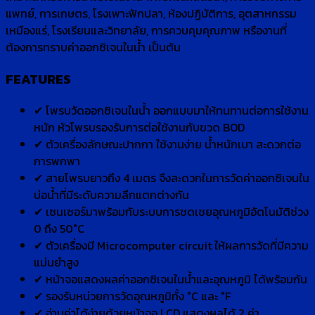
แพทย์, การเกษตร, โรงเพาะฟักปลา, ห้องปฏิบัติการ, อุตสาหกรรม
เหมืองแร่, โรงเรียนและวิทยาลัย, การควบคุมคุณภาพ หรืองานที่
ต้องการทราบค่าออกซิเจนในน้ำ เป็นต้น
FEATURES
✔ โพรบวัดออกซิเจนในน้ำ ออกแบบมาให้ทนทานต่อการใช้งาน
หนัก หัวโพรบรองรับการต่อใช้งานกับขวด BOD
✔ ตัวเครื่องลักษณะปากกา ใช้งานง่าย น้ำหนักเบา สะดวกต่อ
การพกพา
✔ สายโพรบยาวถึง 4 เมตร จึงสะดวกในการวัดค่าออกซิเจนใน
บ่อน้ำที่มีระดับความลึกแตกต่างกัน
✔ เซนเซอร์มาพร้อมกับระบบการชดเชยอุณหภูมิอัตโนมัติช่วง
0 ถึง 50°C
✔ ตัวเครื่องมี Microcomputer circuit ให้ผลการวัดที่มีความ
แม่นยำสูง
✔ หน้าจอแสดงผลค่าออกซิเจนในน้ำและอุณหภูมิ ได้พร้อมกัน
✔ รองรับหน่วยการวัดอุณหภูมิทั้ง °C และ °F
✔ อ่านค่าได้ง่ายด้วยหน้าจอ LCD แสดงผลได้ 2 ค่า