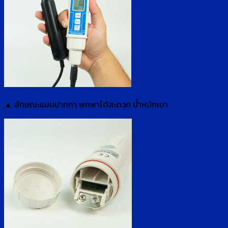
▲ ลักษณะแบบปากกา พกพาได้สะดวก น้ำหนักเบา