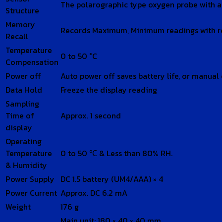
The polarographic type oxygen probe with a
Structure
Memory
Records Maximum, Minimum readings with r
Recall
Temperature
0 to 50 °C
Compensation
Power off
Auto power off saves battery life, or manual
Data Hold
Freeze the display reading
Sampling
Time of
Approx. 1 second
display
Operating
Temperature
0 to 50 ℃ & Less than 80% RH.
& Humidity
Power Supply
DC 1.5 battery (UM4/AAA) × 4
Power Current
Approx. DC 6.2 mA
Weight
176 g
Main unit: 180 × 40 × 40 mm.