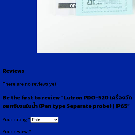
Reviews
There are no reviews yet.
Be the first to review “Lutron PDO-520 เครื่องวัด
ออกซิเจนในน้ำ (Pen type Separate probe) | IP65”
Your rating
*
Your review
*