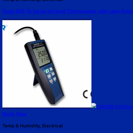
Testo 830-Tx Series Infrared Thermometer with Laser Point
Quick View
Temp & Humidity, Electrical