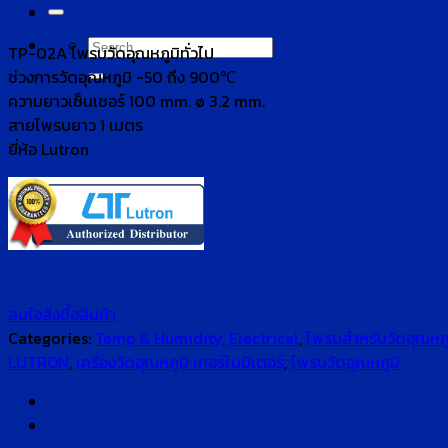
for:
Search
TP-02A โพรบวัดอุณหภูมิทั่วไป
for:
ช่วงการวัดอุณหภูมิ -50 ถึง 900℃
ความยาวเซ็นเซอร์ 100 mm. ø 3.2 mm.
สายโพรบยาว 1 เมตร
ยี่ห้อ Lutron
สนใจสั่งซื้อสินค้า
Categories:
Temp & Humidity, Electrical
,
โพรบสำหรับวัดอุณหภู
LUTRON
,
เครื่องวัดอุณหภูมิ เทอร์โมมิเตอร์
,
โพรบวัดอุณหภูมิ