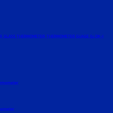
ETER, GLASS THERMOMETER, THERMOMETER GUAGE รุ่น DK-I
rmometer