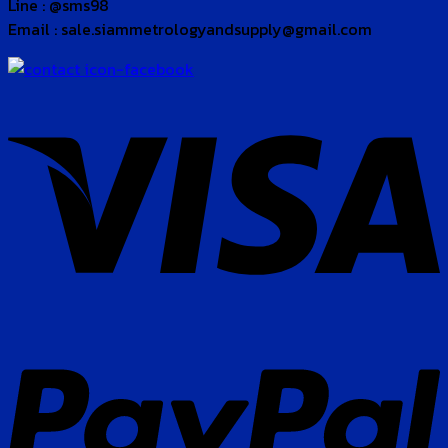
Line : @sms98
Email : sale.siammetrologyandsupply@gmail.com