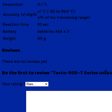
Resolution
0.1 °C
±1 °C (-50 to 99.9 °C)
Accuracy (±1 digit)
±1% of mv (remaining range)
Reaction time
10 sec.
Battery
batteries AAA x 3
Weight
80 g
Reviews
There are no reviews yet.
Be the first to review “Testo-905-T Series เครื่อง
Your rating
*