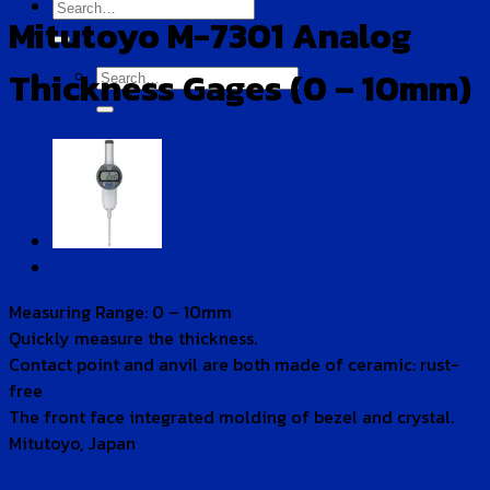
Search
Mitutoyo M-7301 Analog
for:
Search
Thickness Gages (0 – 10mm)
for:
Measuring Range: 0 – 10mm
Quickly measure the thickness.
Contact point and anvil are both made of ceramic: rust-
free
The front face integrated molding of bezel and crystal.
Mitutoyo, Japan