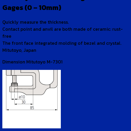
Gages (0 – 10mm)
Quickly measure the thickness.
Contact point and anvil are both made of ceramic: rust-
free
The front face integrated molding of bezel and crystal.
Mitutoyo, Japan
Dimension Mitutoyo M-7301