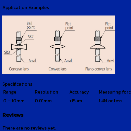
Application Examples
Specifications
Range
Resolution
Accuracy
Measuring for
0 – 10mm
0.01mm
±15μm
1.4N or less
Reviews
There are no reviews yet.