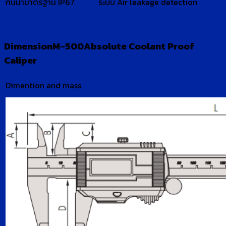
กันน้ำมาตรฐาน IP67
ระบบ Air leakage detection
DimensionM-500Absolute Coolant Proof
Caliper
Dimention and mass