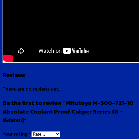
Reviews
There are no reviews yet.
Be the first to review “Mitutoyo M-500-721-10
Absolute Coolant Proof Caliper Series (0 –
150mm)”
Your rating
*