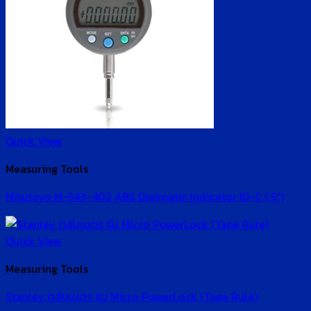
Quick View
Measuring Tools
Mitutoyo M-543-402 ABS Digimatic Indicator ID-C (.5″)
Quick View
Measuring Tools
Stanley ตลับเมตร รุ่น Micro PowerLock (Tape Rule)