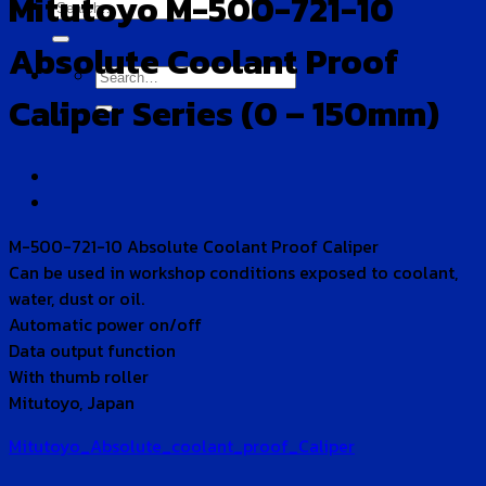
Mitutoyo M-500-721-10
Search
for:
Absolute Coolant Proof
Search
for:
Caliper Series (0 – 150mm)
M-500-721-10 Absolute Coolant Proof Caliper
Can be used in workshop conditions exposed to coolant,
water, dust or oil.
Automatic power on/off
Data output function
With thumb roller
Mitutoyo, Japan
Mitutoyo_Absolute_coolant_proof_Caliper