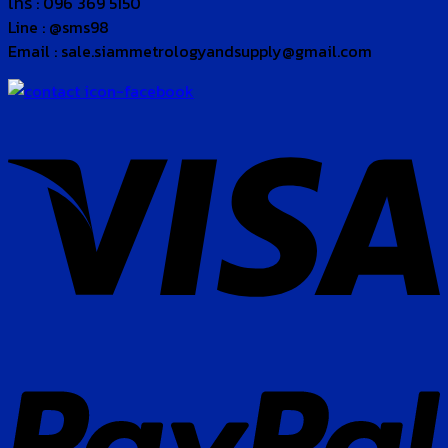
โทร : 096 369 5150
Line : @sms98
Email : sale.siammetrologyandsupply@gmail.com