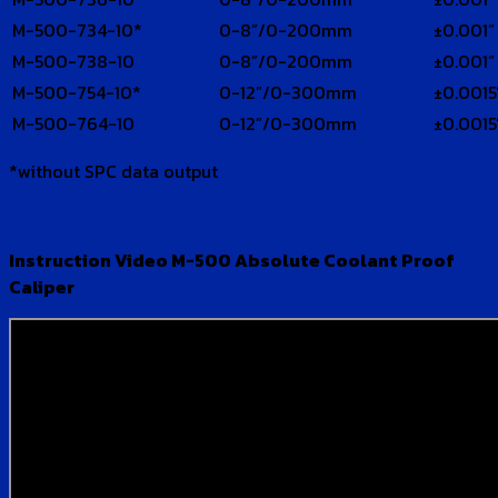
M-500-734-10*
0-8”/0-200mm
±0.001”
M-500-738-10
0-8”/0-200mm
±0.001”
M-500-754-10*
0-12”/0-300mm
±0.0015
M-500-764-10
0-12”/0-300mm
±0.0015
*without SPC data output
Instruction Video M-500 Absolute Coolant Proof
Caliper