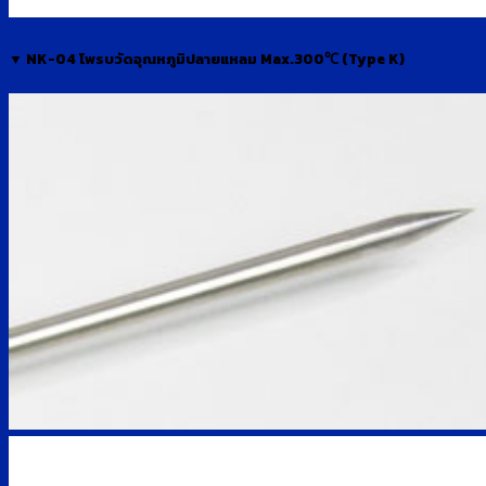
▼ NK-04 โพรบวัดอุณหภูมิปลายแหลม Max.300℃ (Type K)