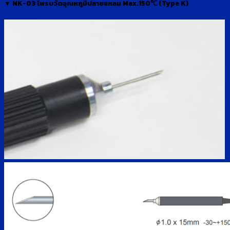
▼ NK-03 โพรบวัดอุณหภูมิปลายแหลม Max.150℃ (Type K)