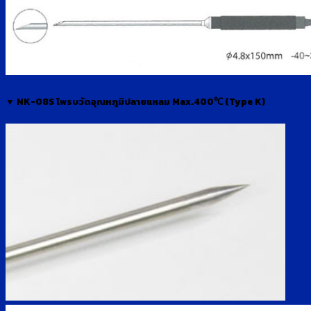
▼ NK-08S โพรบวัดอุณหภูมิปลายแหลม Max.400℃ (Type K)