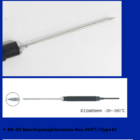
▼ NK-02 โพรบวัดอุณหภูมิปลายแหลม Max.400℃ (Type K)