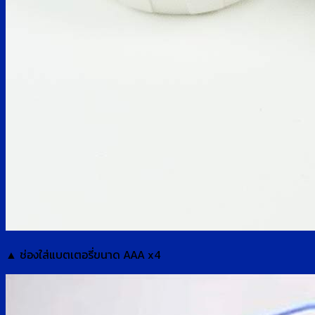
▲ ช่องใส่แบตเตอรี่ขนาด AAA x4