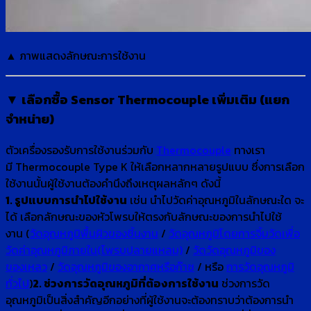
▲ ภาพแสดงลักษณะการใช้งาน
▼ เลือกซื้อ Sensor Thermocouple เพิ่มเติม (แยก
จำหน่าย)
ตัวเครื่องรองรับการใช้งานร่วมกับ
Thermocouple
ทางเรา
มี Thermocouple Type K ให้เลือกหลากหลายรูปแบบ ซึ่งการเลือก
ใช้งานนั้นผู้ใช้งานต้องคำนึงถึงเหตุผลหลักๆ ดังนี้
1. รูปแบบการนำไปใช้งาน
เช่น นำไปวัดค่าอุณหภูมิในลักษณะใด จะ
ได้ เลือกลักษณะของหัวโพรบให้ตรงกับลักษณะของการนำไปใช้
งาน (
วัดอุณหภูมิพื้นผิวของชิ้นงาน
/
วัดอุณหภูมิโดยการจิ้มวัดเพื่อ
วัดค่าอุณหภูมิภายใน(โพรบปลายแหลม)
/
วัดวัดอุณหภูมิของ
ของเหลว
/
วัดอุณหภูมิของอากาศหรือก๊าซ
/ หรือ
การวัดอุณหภูมิ
ทั่วไป
)
2. ช่วงการวัดอุณหภูมิที่ต้องการใช้งาน
ช่วงการวัด
อุณหภูมิเป็นสิ่งสำคัญอีกอย่างที่ผู้ใช้งานจะต้องทราบว่าต้องการนำ