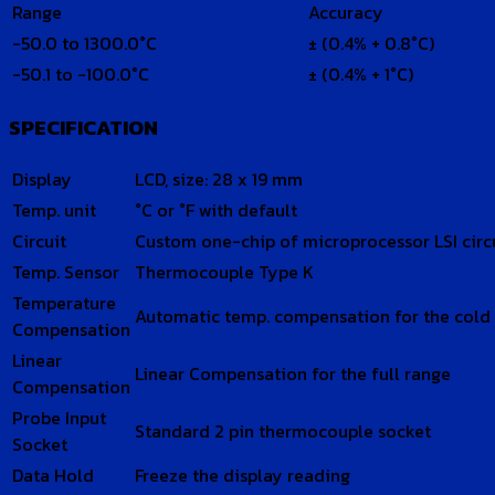
Range
Accuracy
-50.0 to 1300.0°C
± (0.4% + 0.8°C)
-50.1 to -100.0°C
± (0.4% + 1°C)
SPECIFICATION
Display
LCD, size: 28 x 19 mm
Temp. unit
°C or °F with default
Circuit
Custom one-chip of microprocessor LSI circ
Temp. Sensor
Thermocouple Type K
Temperature
Automatic temp. compensation for the cold 
Compensation
Linear
Linear Compensation for the full range
Compensation
Probe Input
Standard 2 pin thermocouple socket
Socket
Data Hold
Freeze the display reading